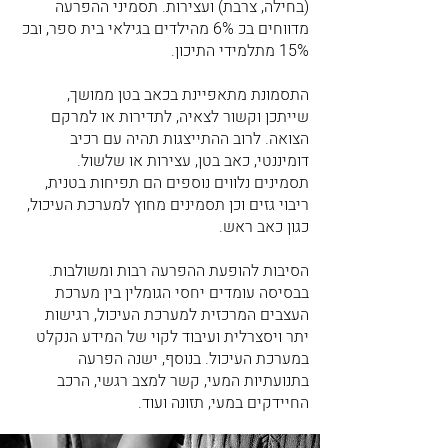
(בחילה, צרבת) ועצירות. תסמיני ההפרעה
מדווחים בכ 6% מהילדים בגילאי בית ספר, ובכ
15% מתלמידי התיכון.
התסמונת מתאפיינת בכאב בטן ממושך,
שייתכן וקשור לצאיה, לתדירות או למרקם
הצואה. לרוב ההתייצגות תהיה עם רכיב
דומיננטי, כאב בטן, עצירות או שלשול.
תסמינים נלווים נוספים הם תפיחות בטנית,
ריבוי גזים וכן תסמינים מחוץ למערכת העיכול,
כגון כאב ראש.
הסיבות להופעת ההפרעה רבות ומשולבות.
בבסיסה עומדים יחסי הגומלין בין מערכת
העצבים המרכזית למערכת העיכול, רגישות
יתר ויסצרלית ועיבוד לקוי של המידע הנקלט
במערכת העיכול. בנוסף, ישנה הפרעה
בתנועתיות המעי, קשר למצב רגשי, הרכב
החיידקים במעי, תזונה ועוד.