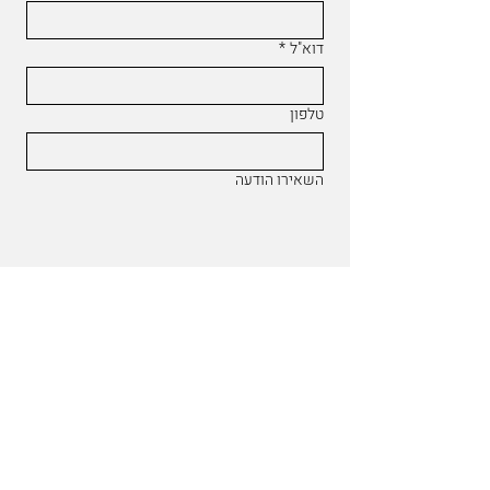
דוא"ל
*
טלפון
השאירו הודעה
אני מאשר/ת שקראתי ואני מסכים/ה 
ל
מדיניות הפרטיות
*
שליחה
קביעת תור למבוטחי
מאוחדת
נעשית דרך אתר מאוחדת
קביעת תור למבוטחי
מכבי שב"ן
בטלפון
0733808954