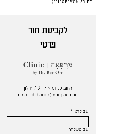
תזונתי, אנטיביוטי וכו').
לקביעת תור
פרטי
רחוב פנחס אילון 13, חולון
email:
dr.barorr@mirpaa.com
שם פרטי
*
שם משפחה