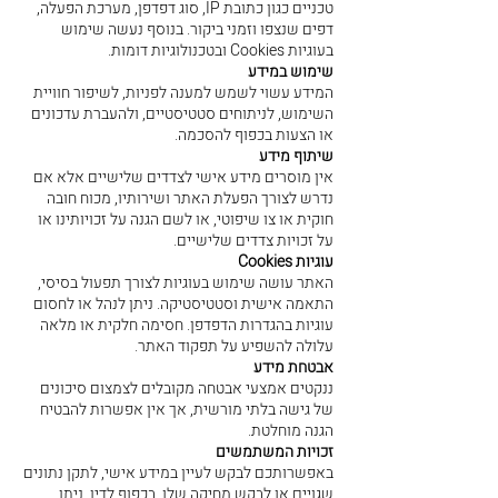
טכניים כגון כתובת IP, סוג דפדפן, מערכת הפעלה,
דפים שנצפו וזמני ביקור. בנוסף נעשה שימוש
בעוגיות Cookies ובטכנולוגיות דומות.
שימוש במידע
המידע עשוי לשמש למענה לפניות, לשיפור חוויית
השימוש, לניתוחים סטטיסטיים, ולהעברת עדכונים
או הצעות בכפוף להסכמה.
שיתוף מידע
אין מוסרים מידע אישי לצדדים שלישיים אלא אם
נדרש לצורך הפעלת האתר ושירותיו, מכוח חובה
חוקית או צו שיפוטי, או לשם הגנה על זכויותינו או
על זכויות צדדים שלישיים.
עוגיות Cookies
האתר עושה שימוש בעוגיות לצורך תפעול בסיסי,
התאמה אישית וסטטיסטיקה. ניתן לנהל או לחסום
עוגיות בהגדרות הדפדפן. חסימה חלקית או מלאה
עלולה להשפיע על תפקוד האתר.
אבטחת מידע
ננקטים אמצעי אבטחה מקובלים לצמצום סיכונים
של גישה בלתי מורשית, אך אין אפשרות להבטיח
הגנה מוחלטת.
זכויות המשתמשים
באפשרותכם לבקש לעיין במידע אישי, לתקן נתונים
שגויים או לבקש מחיקה שלו, בכפוף לדין. ניתן